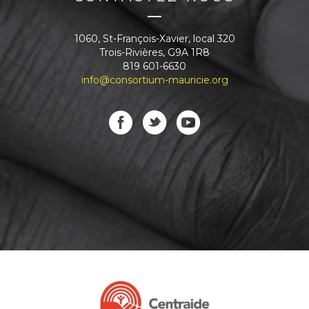
i
s
t
1060, St-François-Xavier, local 320
y
Trois-Rivières, G9A 1R8
p
819 601-6630
e
info@consortium-mauricie.org
s
d
’
U
H
A
:
l
e
s
h
a
b
i
t