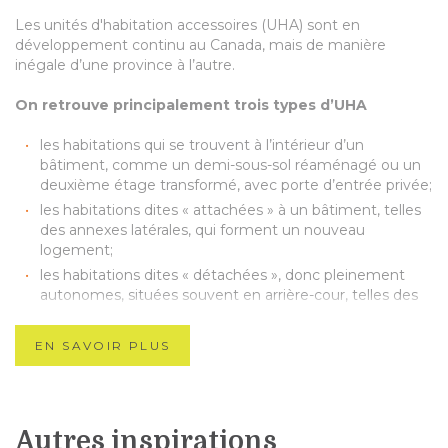
m
Les unités d'habitation accessoires (UHA) sont en
e
développement continu au Canada, mais de manière
n
inégale d’une province à l’autre.
t
c
On retrouve principalement trois types d’UHA
o
n
les habitations qui se trouvent à l’intérieur d’un
t
bâtiment, comme un demi-sous-sol réaménagé ou un
i
deuxième étage transformé, avec porte d’entrée privée;
n
u
les habitations dites « attachées » à un bâtiment, telles
a
des annexes latérales, qui forment un nouveau
u
logement;
C
les habitations dites « détachées », donc pleinement
a
autonomes, situées souvent en arrière-cour, telles des
n
minimaisons.
a
d
EN SAVOIR PLUS
Plusieurs avantages
a
,
Permet de densifier les villes
m
Une solution intéressante pour loger les ménages à
a
Autres inspirations
faible revenu.
i