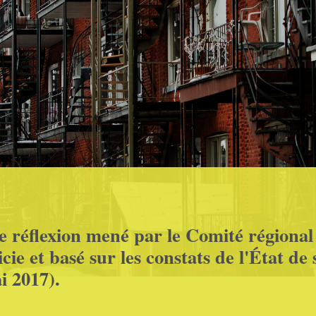
 de réflexion mené par le Comité régiona
e et basé sur les constats de l'État de s
i 2017).