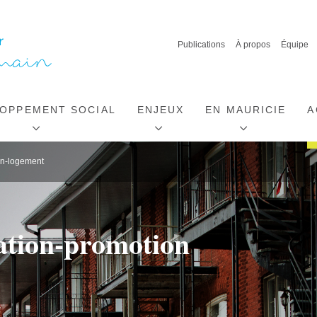
Publications
À propos
Équipe
OPPEMENT SOCIAL
ENJEUX
EN MAURICIE
A
on-logement
ation-promotion