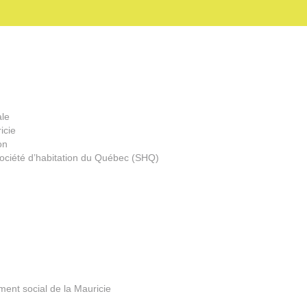
ale
icie
on
ociété d’habitation du Québec (SHQ)
ent social de la Mauricie