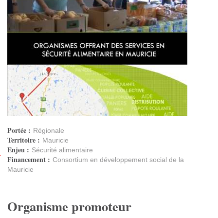
Portée :
Régionale
Territoire :
Mauricie
Enjeu :
Sécurité alimentaire
Financement :
Consortium en développement social de la
Mauricie
Organisme promoteur